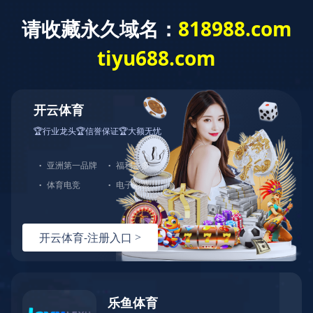
星空网页
欢迎进入星空官方网页版 - 星空(中国) 官方网站！
国家级高新企业
节能产
LCD拼接屏
安防监控
公司简介
裸眼3D
透明系列产品
XR摄影棚
智能会议
新闻动态